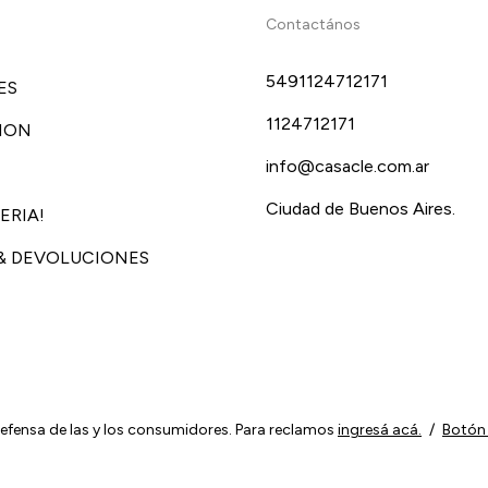
Contactános
5491124712171
ES
1124712171
ION
info@casacle.com.ar
Ciudad de Buenos Aires.
ERIA!
& DEVOLUCIONES
efensa de las y los consumidores. Para reclamos
ingresá acá.
/
Botón 