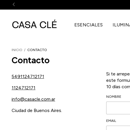
ESENCIALES
ILUMI
INICIO
/
CONTACTO
Contacto
Si te arrep
5491124712171
este formu
10 días cor
1124712171
NOMBRE
info@casacle.com.ar
Ciudad de Buenos Aires.
EMAIL