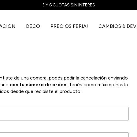
3 Y 6 CUOTAS SIN INTERES
NACION
DECO
PRECIOS FERIA!
CAMBIOS & DE
entiste de una compra, podés pedir la cancelación enviando
lario
con tu número de orden.
Tenés como máximo hasta
ridos desde que recibiste el producto.