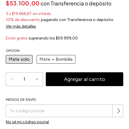
$53.100,00
con
Transferencia o depósito
3
x
$19.666,67
sin interés
10% de descuento
pagando con Transferencia o depósito
Ver más detalles
Envío gratis
superando los
$59.999,00
OPCION
Mate solo
Mate + Bombilla
Cambiar CP
MEDIOS DE ENVÍO
Entregas para el CP:
No sé mi código postal