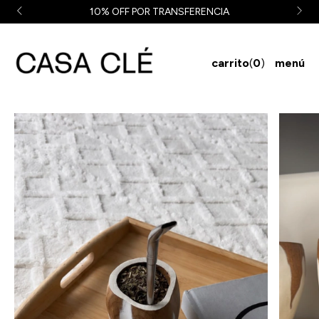
10% OFF POR TRANSFERENCIA
carrito
(
0
)
menú