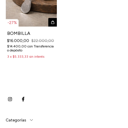
-
27
%
BOMBILLA
$16.000,00
$22.000,00
$14.400,00
con
Transferencia
o depósito
3
x
$5.333,33
sin interés
Categorías