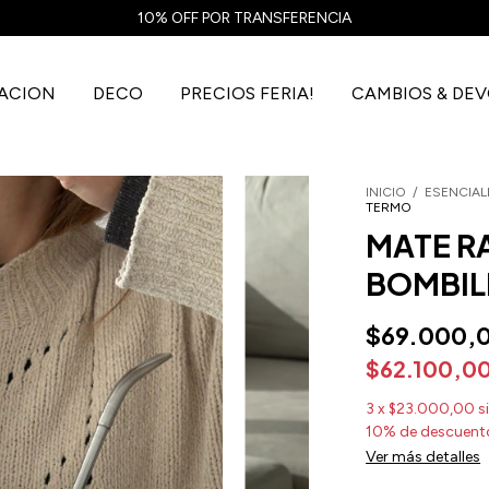
3 Y 6 CUOTAS SIN INTERES
NACION
DECO
PRECIOS FERIA!
CAMBIOS & DE
INICIO
/
ESENCIAL
TERMO
MATE R
BOMBIL
$69.000,
$62.100,0
3
x
$23.000,00
s
10% de descuent
Ver más detalles