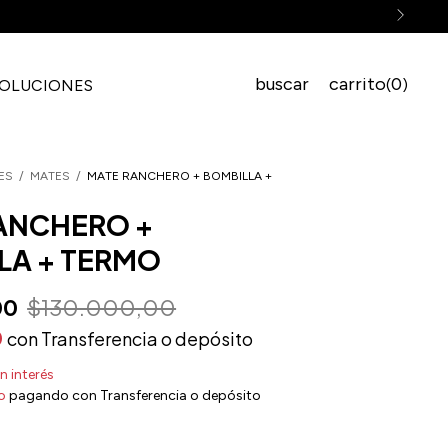
buscar
carrito
0
(
)
VOLUCIONES
ES
/
MATES
/
MATE RANCHERO + BOMBILLA +
ANCHERO +
LA + TERMO
00
$130.000,00
0
con
Transferencia o depósito
in interés
o
pagando con Transferencia o depósito