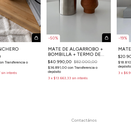
-
50
%
-
19
%
NCHERO
MATE DE ALGARROBO +
MATE
BOMBILLA + TERMO DE
0
$20.9
REGALO
$40.990,00
$82.000,00
con
Transferencia o
$18.81
depósito
$36.891,00
con
Transferencia o
depósito
7
sin interés
3
x
$6.9
3
x
$13.663,33
sin interés
Contactános