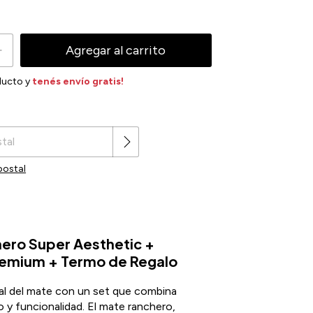
ducto y
tenés envío gratis!
Cambiar CP
CP:
postal
ero Super Aesthetic +
remium + Termo de Regalo
tual del mate con un set que combina
o y funcionalidad. El mate ranchero,