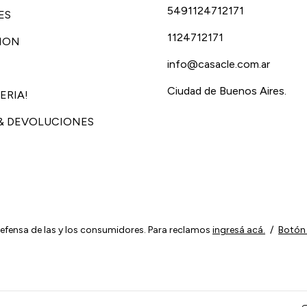
5491124712171
ES
1124712171
ION
info@casacle.com.ar
Ciudad de Buenos Aires.
ERIA!
& DEVOLUCIONES
efensa de las y los consumidores. Para reclamos
ingresá acá.
/
Botón 