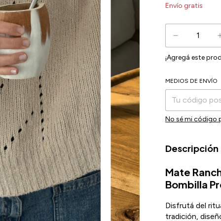
Envío gratis
¡Agregá este pro
MEDIOS DE ENVÍO
Entregas para el 
No sé mi código 
Descripción
Mate Ranch
Bombilla P
Disfrutá del ri
tradición, diseñ