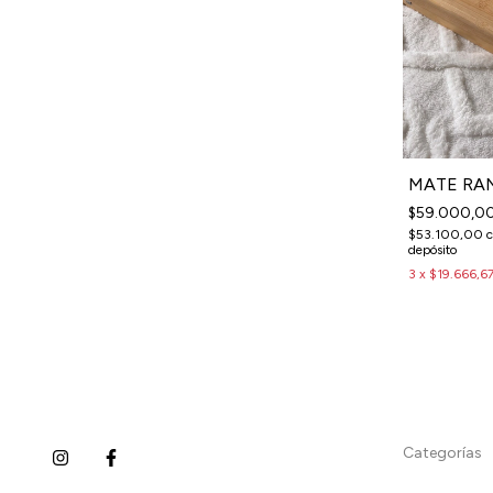
MATE RA
$59.000,0
$53.100,00
depósito
3
x
$19.666,6
Categorías