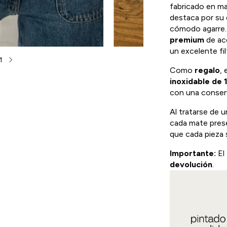
fabricado en ma
destaca por su 
cómodo agarre.
premium
de ace
un excelente fil
1
Como
regalo
, 
inoxidable de 1
con una conser
Al tratarse de 
cada mate prese
que cada pieza 
Importante:
El
devolución
.